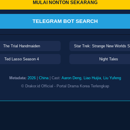
MULAI NONTON SEKARANG
TELEGRAM BOT SEARCH
The Trial Handmaiden
Star Trek: Strange New Worlds 
Ted Lasso Season 4
Night Tales
Metadata:
2026
|
China
| Cast:
Aaron Deng
,
Liao Huijia
,
Liu Yufeng
© Drakor.id Official - Portal Drama Korea Terlengkap