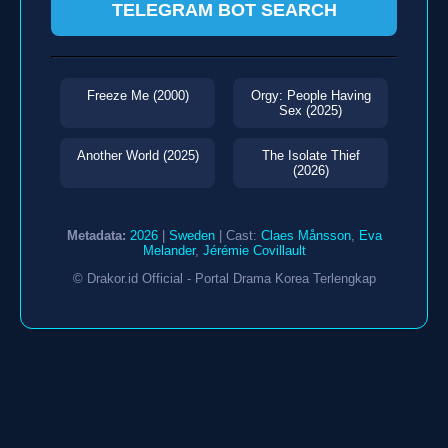
TELEGRAM BOT SEARCH
Freeze Me (2000)
Orgy: People Having
Sex (2025)
Another World (2025)
The Isolate Thief
(2026)
Metadata:
2026
|
Sweden
| Cast:
Claes Månsson
,
Eva
Melander
,
Jérémie Covillault
© Drakor.id Official - Portal Drama Korea Terlengkap